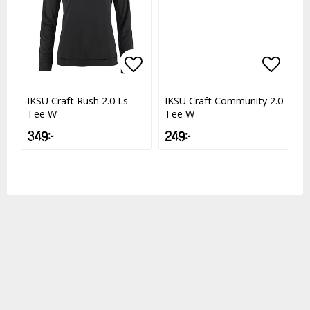
Lägg till i favoritlistan
Lägg till i favoritlistan
Lägg t
Lägg t
IKSU Craft Rush 2.0 Ls
IKSU Craft Community 2.0
Tee W
Tee W
349 kr
249 kr