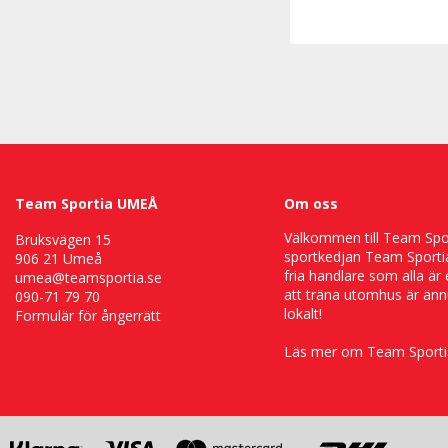
Team Sportia UMEÅ
Om oss
Välkommen till Team Sport
Bruksvägen 15
sportkedjan Team Sportia
906 21 Umeå
fria handlare som alla är
umea@teamsportia.se
att träna utomhus är ännu
090-71 79 70
lokalt!
Formulär för ångerrätt
Läs mer om Team Sporti