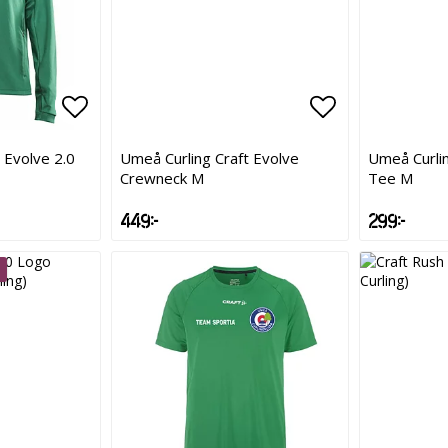
Lägg till i favoritlistan
Lägg till i favoritlistan
Lägg till i f
Lägg till i f
 Evolve 2.0
Umeå Curling Craft Evolve
Umeå Curlin
Crewneck M
Tee M
449 kr
299 kr