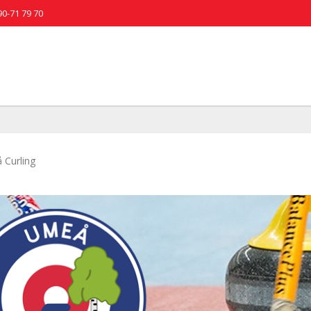
90-71 79 70
 Curling