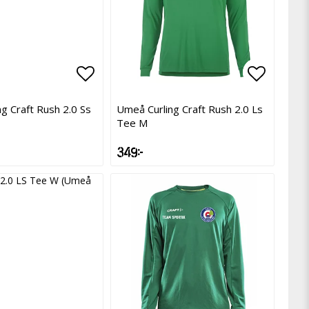
avoritlistan
avoritlistan
Lägg till i favoritlistan
Lägg till i favoritlistan
Lägg til
Lägg til
g Craft Rush 2.0 Ss
Umeå Curling Craft Rush 2.0 Ls
Tee M
349 kr