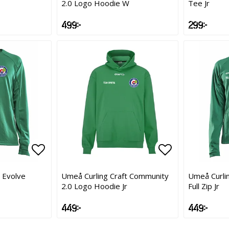
2.0 Logo Hoodie W
Tee Jr
499 kr
299 kr
Lägg till i favoritlistan
Lägg till i favoritlistan
Lägg till i f
Lägg till i f
 Evolve
Umeå Curling Craft Community
Umeå Curlin
2.0 Logo Hoodie Jr
Full Zip Jr
449 kr
449 kr