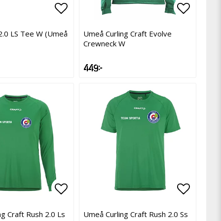
avoritlistan
avoritlistan
Lägg till i favoritlistan
Lägg till i favoritlistan
Lägg til
Lägg til
 2.0 LS Tee W (Umeå
Umeå Curling Craft Evolve
Crewneck W
449 kr
avoritlistan
avoritlistan
Lägg till i favoritlistan
Lägg till i favoritlistan
Lägg til
Lägg til
g Craft Rush 2.0 Ls
Umeå Curling Craft Rush 2.0 Ss