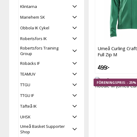
Klintarna
Mariehem SK
Obbola IK Cykel
Robertsfors IK
Umeå Curling Craft
Robertsfors Training
Group
Full Zip M
Röbäcks IF
499 kr
TEAMUV
- 25%
TTGU
TTGU IF
Täfteå IK
UHSK
Umeå Basket Supporter
Shop