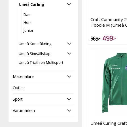
Umeå Curling
Dam
Craft Community 2
Herr
Hoodie M (Umeå Cu
Junior
499 kr
665 kr
Umeå Konståkning
Umeå Simsällskap
Umeå Triathlon Multisport
Materialare
Outlet
Sport
Varumärken
Umeå Curling Craft