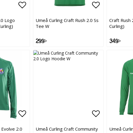
Lägg till i favoritlistan
Lägg till i favoritlistan
Lägg till i f
Lägg till i f
.0 Logo
Umeå Curling Craft Rush 2.0 Ss
Craft Rush
rling)
Tee W
Curling)
299 kr
349 kr
Lägg till i favoritlistan
Lägg till i favoritlistan
Lägg till i f
Lägg till i f
 Evolve 2.0
Umeå Curling Craft Community
Umeå Curlin