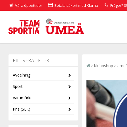
Våra öppettider
Betala säkert med Klarna
Frågor?
0
Klubbshop
Umeå
Avdelning
Sport
Barn
Varumärke
Dam
Sportswear
Pris
(SEK)
Herr
Craft
JR