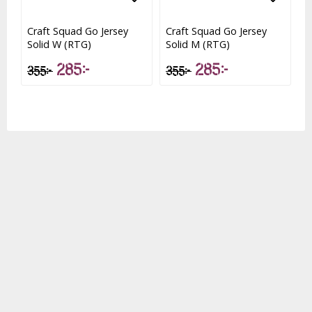
Lägg till i favoritlistan
Lägg till i favoritlistan
Lägg t
Lägg t
Craft Squad Go Jersey
Craft Squad Go Jersey
Solid W (RTG)
Solid M (RTG)
285 kr
285 kr
355 kr
355 kr