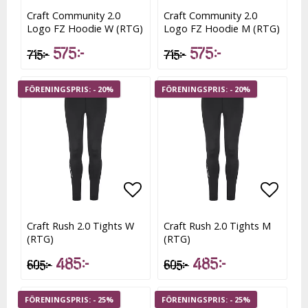
Lägg till i favoritlistan
Lägg t
Craft Community 2.0
Craft Community 2.0
Logo FZ Hoodie W (RTG)
Logo FZ Hoodie M (RTG)
575 kr
575 kr
715 kr
715 kr
- 20%
- 20%
Lägg till i favoritlistan
Lägg t
Lägg t
Craft Rush 2.0 Tights W
Craft Rush 2.0 Tights M
(RTG)
(RTG)
485 kr
485 kr
605 kr
605 kr
- 25%
- 25%