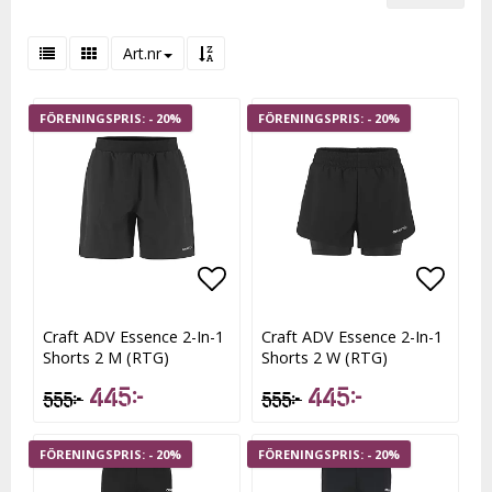
Art.nr
- 20%
- 20%
Lägg till i favoritlistan
Lägg t
Craft ADV Essence 2-In-1
Craft ADV Essence 2-In-1
Shorts 2 M (RTG)
Shorts 2 W (RTG)
445 kr
445 kr
555 kr
555 kr
- 20%
- 20%