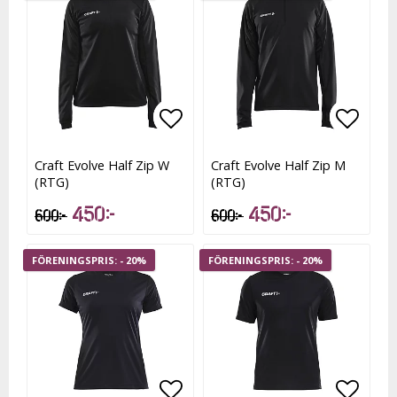
Lägg till i favoritlistan
Lägg till i favoritlistan
Lägg t
Lägg t
Craft Evolve Half Zip W
Craft Evolve Half Zip M
(RTG)
(RTG)
450 kr
450 kr
600 kr
600 kr
- 20%
- 20%