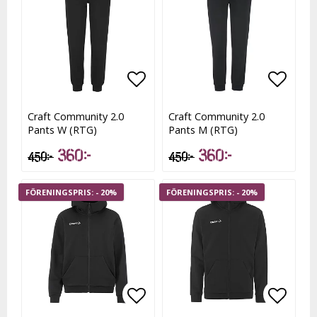
Lägg till i favoritlistan
Lägg till i favoritlistan
Lägg t
Lägg t
Craft Community 2.0
Craft Community 2.0
Pants W (RTG)
Pants M (RTG)
360 kr
360 kr
450 kr
450 kr
- 20%
- 20%