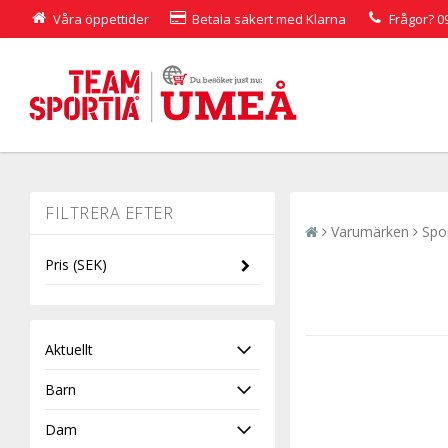
Våra öppettider
Betala säkert med Klarna
Frågor?
0
Varumärken
Spo
Pris
(SEK)
-
Aktuellt
Barn
Dam