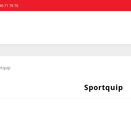
90-71 79 70
rtquip
Sportquip