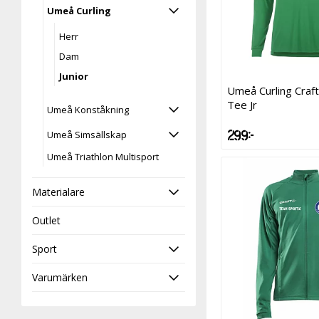
Umeå Curling
Herr
Dam
Junior
Umeå Curling Craft
Tee Jr
Umeå Konståkning
299 kr
Umeå Simsällskap
Umeå Triathlon Multisport
Materialare
Outlet
Sport
Varumärken