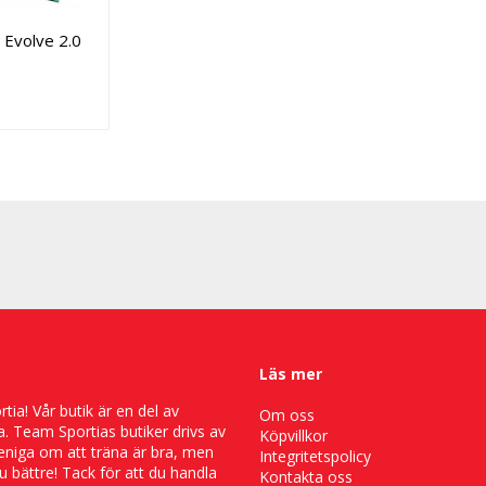
Lägg till i favoritlistan
Lägg till i favoritlistan
 Evolve 2.0
Läs mer
ia! Vår butik är en del av
Om oss
. Team Sportias butiker drivs av
Köpvillkor
 eniga om att träna är bra, men
Integritetspolicy
 bättre! Tack för att du handla
Kontakta oss