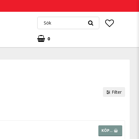
0
Filter
KÖP…