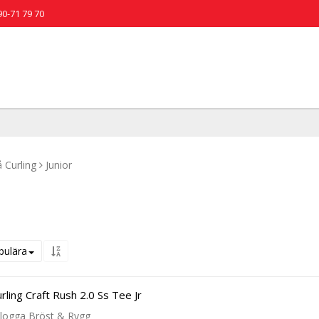
90-71 79 70
 Curling
Junior
pulära
ling Craft Rush 2.0 Ss Tee Jr
blogga Bröst & Rygg