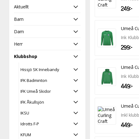
-
Aktuellt
249 kr
Barn
Umeå Cur
Dam
Ink Klub
Herr
299 kr
Klubbshop
Umeå Cur
Hissjö SK Innebandy
Ink Klub
IFK Badminton
449 kr
IFK Umeå Skidor
IFK Åkullsjön
Umeå Cur
IKSU
Inkl klub
Idrotts F-P
449 kr
KFUM