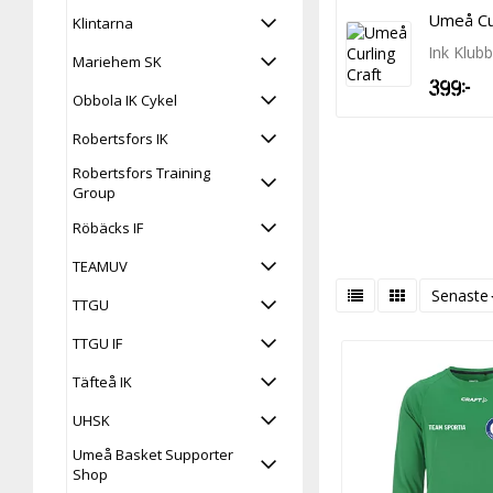
Umeå Cur
Klintarna
Ink Klub
Mariehem SK
399 kr
Obbola IK Cykel
Robertsfors IK
Robertsfors Training
Group
Röbäcks IF
TEAMUV
Senaste
TTGU
TTGU IF
Täfteå IK
UHSK
Umeå Basket Supporter
Shop