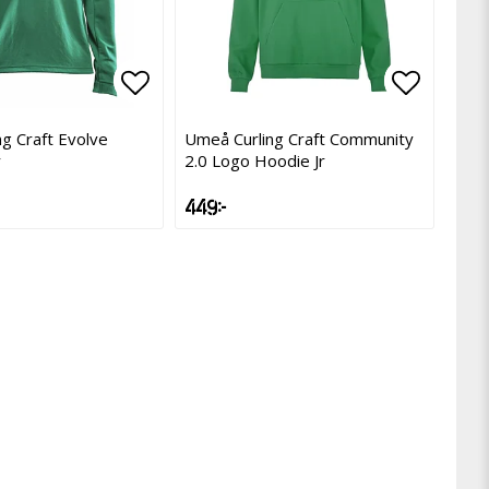
avoritlistan
avoritlistan
Lägg till i favoritlistan
Lägg till i favoritlistan
Lägg til
Lägg til
g Craft Evolve
Umeå Curling Craft Community
r
2.0 Logo Hoodie Jr
449 kr