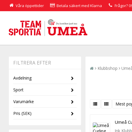
Våra öppettider
Betala säkert med Klarna
Frågor?
0
Klubbshop
Umeå
Avdelning
Sport
Barn
Varumärke
JR
Sportswear
Mest po
Pris
(SEK)
Craft
Umeå Cur
Ink Klub