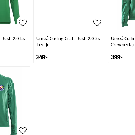
Lägg till i favoritlistan
Lägg till i favoritlistan
Lägg till i f
Lägg till i f
 Rush 2.0 Ls
Umeå Curling Craft Rush 2.0 Ss
Umeå Curlin
Tee Jr
Crewneck J
249 kr
399 kr