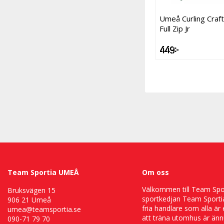
Umeå Curling Craft
Full Zip Jr
449 kr
Team Sportia UMEÅ
Om oss
Välkommen till Team Sport
Bruksvägen 15
sportkedjan Team Sportia
906 21 Umeå
fria handlare som alla är
umea@teamsportia.se
att träna utomhus är ännu
090-71 79 70