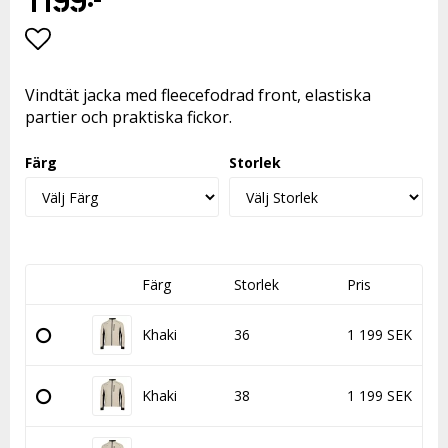
Lägg till i favoritlistan
Vindtät jacka med fleecefodrad front, elastiska
partier och praktiska fickor.
Färg
Storlek
Färg
Storlek
Pris
Khaki
36
1 199 SEK
Khaki
38
1 199 SEK