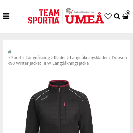
0
Sport
Längdåkning
Kläder
Längdåkningskläder
Dobsom
R90 Winter Jacket III W Längdåkningsjacka