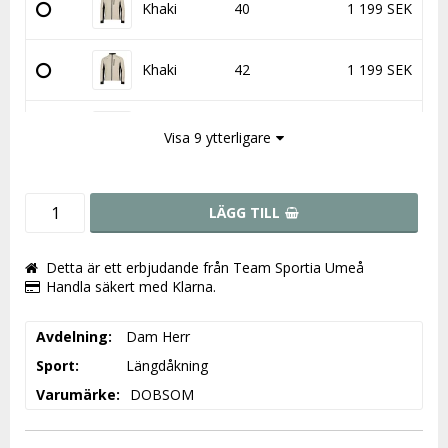
Khaki
40
1 199 SEK
Khaki
42
1 199 SEK
Khaki
44
1 199 SEK
Visa 9 ytterligare
LÄGG TILL
Detta är ett erbjudande från Team Sportia Umeå
Handla säkert med Klarna.
Avdelning
Dam Herr
Sport
Längdåkning
Varumärke
DOBSOM