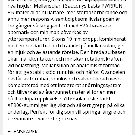
nya höjder. Mellansulan i Sauconys bästa PWRRUN 
PB-material är nu lättare, mer stötabsorberande och 
ännu mer responsiv, samtidigt som livslängden är 
tre gånger så lång jämfört med EVA-baserade 
alternativ och minimalt påverkas av 
yttertemperaturer. Skons 10 mm dropp, kombinerat 
med en rundad häl- och framdel på mellansulan, ger 
en mjuk och avlastande rörelse. Den breda sulbasen 
ökar markkontakten och minskar rotationskraften 
vid belastning. Mellansulan är anatomiskt formad 
för att ge stabilt stöd runt häl och hålfot. Ovandelen 
består av formbar, sömlös och välventilerad mesh, 
kompletterad med ett integrerat snörningssystem 
och tillverkad av återvunnet material för en mer 
hållbar löparupplevelse. Yttersulan i slitstarkt 
XT900-gummi ger låg vikt och säkert grepp på olika 
underlag. Perfekt för dig som vill springa längre och 
bekvämare – varje steg räknas.
EGENSKAPER