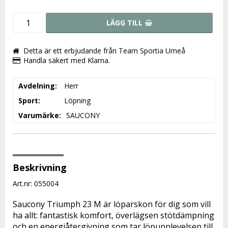
LÄGG TILL
Detta är ett erbjudande från Team Sportia Umeå
Handla säkert med Klarna.
Avdelning
Herr
Sport
Löpning
Varumärke
SAUCONY
Beskrivning
Art.nr: 055004
Saucony Triumph 23 M är löparskon för dig som vill 
ha allt: fantastisk komfort, överlägsen stötdämpning 
och en energiåtergivning som tar löpupplevelsen till 